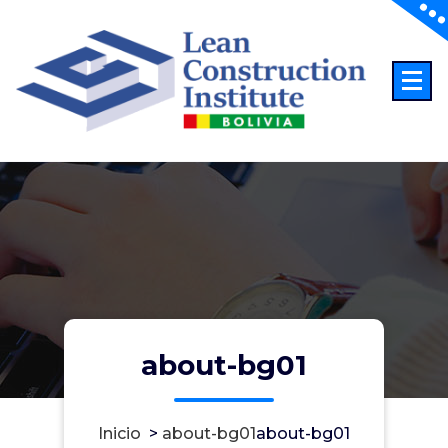
Saltar
al
contenido
Lean Construction Institute
about-bg01
Inicio
>
about-bg01
about-bg01