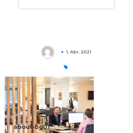
about-bg01
1, Abr, 2021
0
about-bg01